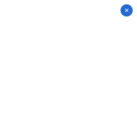
登录平台
✕
标签云列表
按标签聚合浏览相关文章
足球博彩平台 - 反派女配逆袭成团宠，隐秘伏笔成剧情